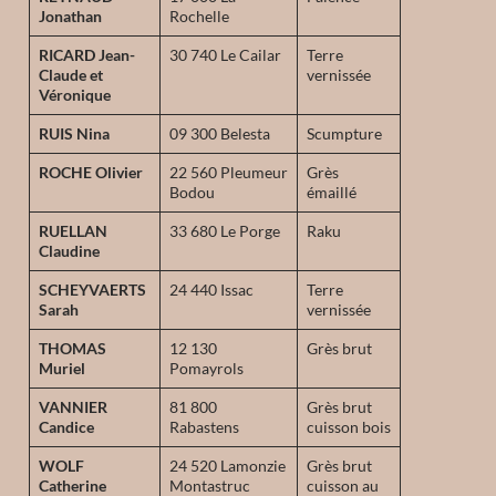
Jonathan
Rochelle
RICARD Jean-
30 740 Le Cailar
Terre
Claude et
vernissée
Véronique
RUIS Nina
09 300 Belesta
Scumpture
ROCHE Olivier
22 560 Pleumeur
Grès
Bodou
émaillé
RUELLAN
33 680 Le Porge
Raku
Claudine
SCHEYVAERTS
24 440 Issac
Terre
Sarah
vernissée
THOMAS
12 130
Grès brut
Muriel
Pomayrols
VANNIER
81 800
Grès brut
Candice
Rabastens
cuisson bois
WOLF
24 520 Lamonzie
Grès brut
Catherine
Montastruc
cuisson au