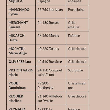
Miguel A.
Espagne
enfumée
MANCHADO
33 750 Nérigean
Porcelaine
Sylvie
MERCHANT
24 130 Bosset
Grès
Laurent
émaillé
MIKASCH
26 160 Manas
Faïence
Britta
MORATIN
40 220 Tarnos
Grès décoré
Marie-Ange
OLIVERES Lou
42 510 Bussiere
Grès décoré
PICHON VARIN
24 150 Couze et
Sculpture
Marie
saint Front
POUET
79 200
Cristallisati
Dominique
Parthenay
ons
REQUIER
91 140 Villebon
Grès décoré
Marlène
sur Yvette
REYNAUD
17 000 La
Faïence