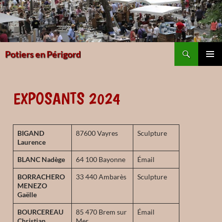
Aller
au
contenu
Recherche
Potiers en Périgord
MENU
PRINCI
EXPOSANTS 2024
BIGAND
87600 Vayres
Sculpture
Laurence
BLANC Nadège
64 100 Bayonne
Émail
BORRACHERO
33 440 Ambarès
Sculpture
MENEZO
Gaëlle
BOURCEREAU
85 470 Brem sur
Émail
Christian
Mer