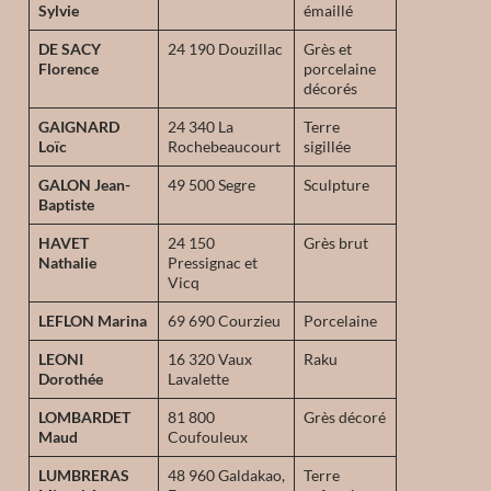
Sylvie
émaillé
DE SACY
24 190 Douzillac
Grès et
Florence
porcelaine
décorés
GAIGNARD
24 340 La
Terre
Loïc
Rochebeaucourt
sigillée
GALON Jean-
49 500 Segre
Sculpture
Baptiste
HAVET
24 150
Grès brut
Nathalie
Pressignac et
Vicq
LEFLON Marina
69 690 Courzieu
Porcelaine
LEONI
16 320 Vaux
Raku
Dorothée
Lavalette
LOMBARDET
81 800
Grès décoré
Maud
Coufouleux
LUMBRERAS
48 960 Galdakao,
Terre