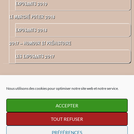
EXPOSANTS 2019
LE MARCHÉ POTIER 2018
EXPOSANTS 2018
2017 – HUMOUR ET PRÉHISTOIRE
LES EXPOSANTS 2017
Nous utilisons des cookies pour optimiser notre site web et notre service.
ACCEPTER
Association Potiers en Périgord
-
06 04 08 75 14
-
07 85 36 70 55
-
TOUT REFUSER
potiersperigord@yahoo.fr
1501 route de St Martin - 24510 Limeuil
PRÉFÉRENCES