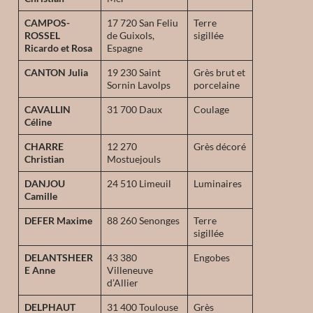
CAMPOS-
17 720 San Feliu
Terre
ROSSEL
de Guixols,
sigillée
Ricardo et Rosa
Espagne
CANTON Julia
19 230 Saint
Grès brut et
Sornin Lavolps
porcelaine
CAVALLIN
31 700 Daux
Coulage
Céline
CHARRE
12 270
Grès décoré
Christian
Mostuejouls
DANJOU
24 510 Limeuil
Luminaires
Camille
DEFER Maxime
88 260 Senonges
Terre
sigillée
DELANTSHEER
43 380
Engobes
E Anne
Villeneuve
d’Allier
DELPHAUT
31 400 Toulouse
Grès