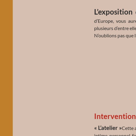
L’exposition
d’Europe, vous aure
plusieurs d’entre ell
N’oublions pas que l
Intervention
« L’atelier »
Cette 
intime, personnel, fa