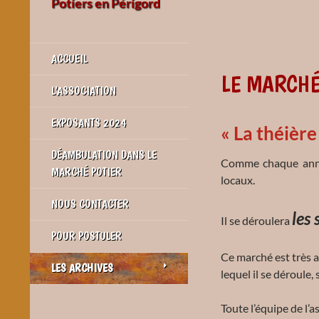
Potiers en Périgord
ACCUEIL
LE MARCHÉ
L’ASSOCIATION
EXPOSANTS 2024
« La théière 
DÉAMBULATION DANS LE
Comme chaque année
MARCHÉ POTIER
locaux.
NOUS CONTACTER
les
Il se déroulera
POUR POSTULER
Ce marché est très a
LES ARCHIVES
lequel il se déroule,
Toute l’équipe de l’